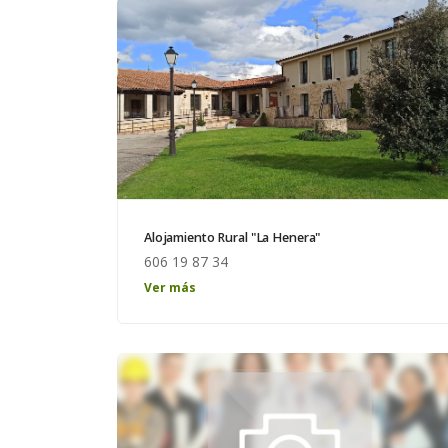
Alojamiento Rural "La Henera"
606 19 87 34
HotelRural
Ver más