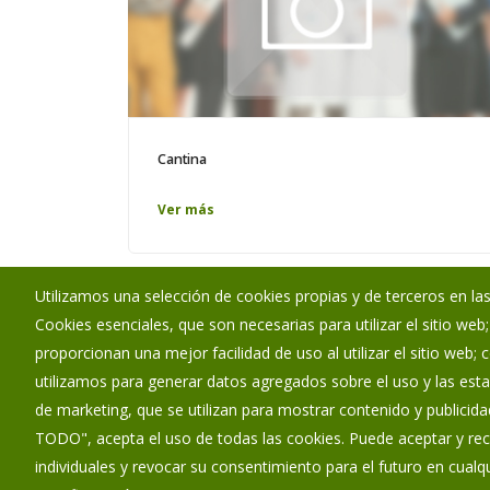
Cantina
Ver más
Utilizamos una selección de cookies propias y de terceros en las
Cookies esenciales, que son necesarias para utilizar el sitio web
Ayuntamiento de Barrios de Colina
proporcionan una mejor facilidad de uso al utilizar el sitio web;
:
Calle Trasera San Juan - s/n - 09199
utilizamos para generar datos agregados sobre el uso y las estad
:
947560092
de marketing, que se utilizan para mostrar contenido y publicida
:
barriosdecolina@diputaciondeburgos.net
TODO", acepta el uso de todas las cookies. Puede aceptar y rec
individuales y revocar su consentimiento para el futuro en cua