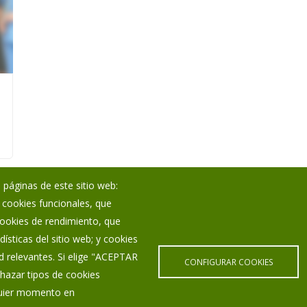
 páginas de este sitio web:
; cookies funcionales, que
Noticias
 cookies de rendimiento, que
Eventos
ísticas del sitio web; y cookies
Corporación Municipal
d relevantes. Si elige "ACEPTAR
Teléfonos de interés
CONFIGURAR COOKIES
hazar tipos de cookies
lquier momento en