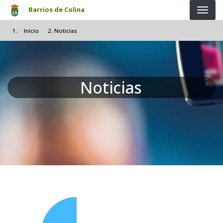
Pasar al contenido principal
Barrios de Colina
Inicio
Noticias
Noticias