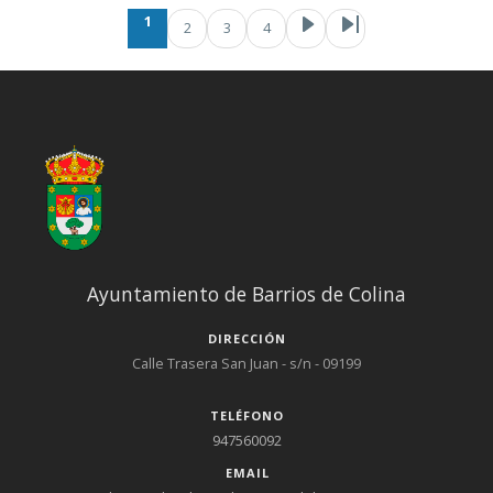
Paginación
Página actual
Page
Pag
Sig
1
2
3
4
Ayuntamiento de Barrios de Colina
DIRECCIÓN
Calle Trasera San Juan - s/n - 09199
TELÉFONO
947560092
EMAIL