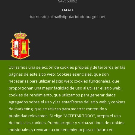
947560092
EMAIL
barriosdecolina@diputaciondeburgos.net
Utilizamos una selección de cookies propias y de terceros en las
Diputación de Burgos
páginas de este sitio web: Cookies esenciales, que son
necesarias para utilizar el sitio web; cookies funcionales, que
proporcionan una mejor facilidad de uso al utilizar el sitio web;
Noticias
cookies de rendimiento, que utilizamos para generar datos
Eventos
agregados sobre el uso y las estadísticas del sitio web; y cookies
Corporación Municipal
de marketing, que se utilizan para mostrar contenido y
Teléfonos de interés
publicidad relevantes. Si elige "ACEPTAR TODO", acepta el uso
de todas las cookies. Puede aceptar y rechazar tipos de cookies
INICIAR SESIÓN
individuales y revocar su consentimiento para el futuro en
MAPA WEB